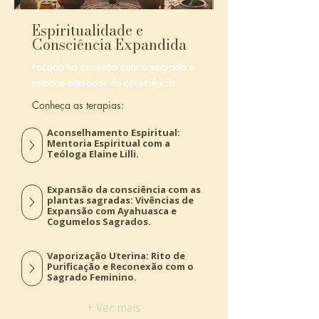
Espiritualidade e
Consciência Expandida
Focado na conexão com o sagrado e
estados alterados de consciência.
Conheça as terapias:
Aconselhamento Espiritual:
Mentoria Espiritual com a
Teóloga Elaine Lilli.
Expansão da consciência com as
plantas sagradas: Vivências de
Expansão com Ayahuasca e
Cogumelos Sagrados.
Vaporização Uterina: Rito de
Purificação e Reconexão com o
Sagrado Feminino.
+ Ver mais