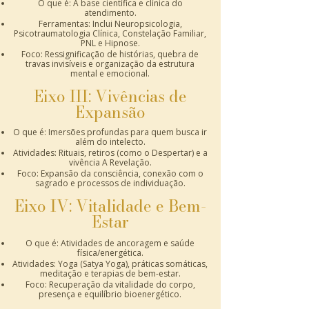
O que é: A base científica e clínica do
atendimento.
Ferramentas: Inclui Neuropsicologia,
Psicotraumatologia Clínica, Constelação Familiar,
PNL e Hipnose.
Foco: Ressignificação de histórias, quebra de
travas invisíveis e organização da estrutura
mental e emocional.
Eixo III: Vivências de
Expansão
O que é: Imersões profundas para quem busca ir
além do intelecto.
Atividades: Rituais, retiros (como o Despertar) e a
vivência A Revelação.
Foco: Expansão da consciência, conexão com o
sagrado e processos de individuação.
Eixo IV: Vitalidade e Bem-
Estar
O que é: Atividades de ancoragem e saúde
física/energética.
Atividades: Yoga (Satya Yoga), práticas somáticas,
meditação e terapias de bem-estar.
Foco: Recuperação da vitalidade do corpo,
presença e equilíbrio bioenergético.