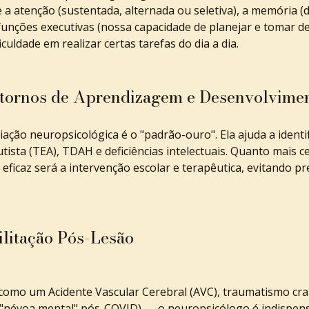
 a atenção (sustentada, alternada ou seletiva), a memória (d
 funções executivas (nossa capacidade de planejar e tomar de
uldade em realizar certas tarefas do dia a dia.
nstornos de Aprendizagem e Desenvolvime
liação neuropsicológica é o "padrão-ouro". Ela ajuda a iden
ista (TEA), TDAH e deficiências intelectuais. Quanto mais ce
eficaz será a intervenção escolar e terapêutica, evitando pr
ilitação Pós-Lesão
omo um Acidente Vascular Cerebral (AVC), traumatismo cr
 "névoa mental" pós-COVID) — o neuropsicólogo é indispensá