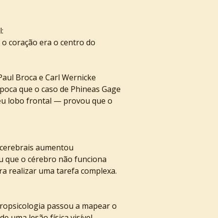
:
 o coração era o centro do 
aul Broca e Carl Wernicke 
época que o caso de Phineas Gage 
u lobo frontal — provou que o 
 cerebrais aumentou 
u que o cérebro não funciona 
a realizar uma tarefa complexa. 
ropsicologia passou a mapear o 
 uma lesão física visível.