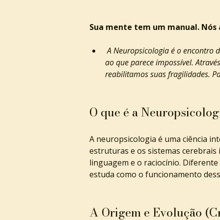
Sua mente tem um manual. Nós a
 A Neuropsicologia é o encontro definitivo entre a neurologia e a psicologia. Ela serve para dar nome ao que parece invisível e solução 
ao que parece impossível. Através
reabilitamos suas fragilidades. P
O que é a Neuropsicolog
A neuropsicologia é uma ciência inte
estruturas e os sistemas cerebrais
linguagem e o raciocínio. Diferente 
estuda como o funcionamento dess
A Origem e Evolução (C