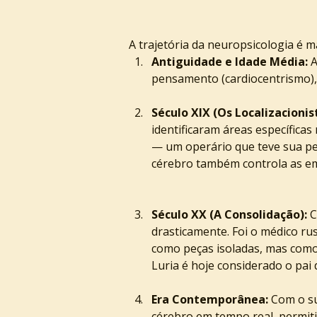
A trajetória da neuropsicologia é ma
Antiguidade e Idade Média:
 
pensamento (cardiocentrismo),
Século XIX (Os Localizacionis
identificaram áreas específica
— um operário que teve sua pe
cérebro também controla as e
Século XX (A Consolidação):
 
drasticamente. Foi o médico ru
como peças isoladas, mas como 
Luria é hoje considerado o pai
Era Contemporânea:
 Com o s
cérebro em tempo real, permiti