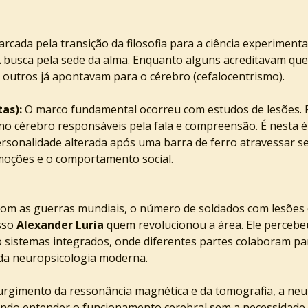
rcada pela transição da filosofia para a ciência experimental
A busca pela sede da alma. Enquanto alguns acreditavam que
 outros já apontavam para o cérebro (cefalocentrismo).
tas):
 O marco fundamental ocorreu com estudos de lesões. P
s no cérebro responsáveis pela fala e compreensão. É nesta 
rsonalidade alterada após uma barra de ferro atravessar se
moções e o comportamento social.
Com as guerras mundiais, o número de soldados com lesões
sso 
Alexander Luria
 quem revolucionou a área. Ele percebe
sistemas integrados, onde diferentes partes colaboram par
 da neuropsicologia moderna.
urgimento da ressonância magnética e da tomografia, a neu
ndo entender o funcionamento cerebral sem a necessidade de