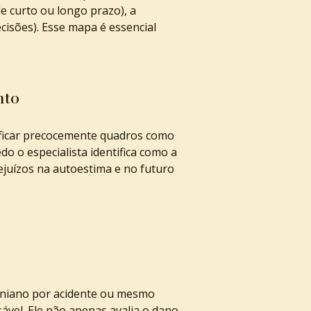
e curto ou longo prazo), a 
cisões). Esse mapa é essencial 
nto
tificar precocemente quadros como 
do o especialista identifica como a 
ejuízos na autoestima e no futuro 
aniano por acidente ou mesmo 
vel. Ele não apenas avalia o dano, 