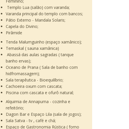
Feminino;
Templo Lua (salão) com varanda;
Varanda principal do templo com bancos;
Pátio Externo - Mandala Solaris;
Capela do Divino;
Pirâmide
Tenda Malumguinho (espaço xamânico);
Temaskal ( sauna xamânica)
​ Abassá das aulas sagradas ( tanque
banho ervas);
Oceano de Prana ( Sala de banho com
hidfromassagem);
Sala terapêutica - Bioequilíbrio;
Cachoeira oxum com cascata;
Piscina com cascata e ofurô natural;
Alquimia de Annapurna - cozinha e
refeitório;
Dagon Bar e Espaço Lila (sala de jogos);
Sala Satva - tv , café e chá;
Espaço de Gastronomia Rústica ( forno