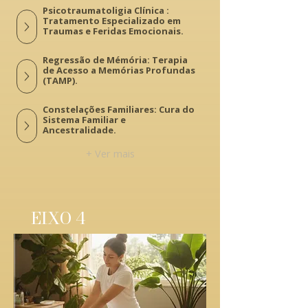
Psicotraumatoligia Clínica :
Tratamento Especializado em
Traumas e Feridas Emocionais.
Regressão de Mémória: Terapia
de Acesso a Memórias Profundas
(TAMP).
Constelações Familiares: Cura do
Sistema Familiar e
Ancestralidade.
+ Ver mais
EIXO 4