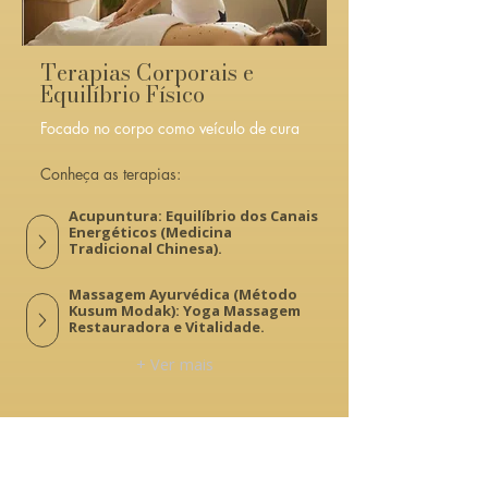
Terapias Corporais e
Equilíbrio Físico
Focado no corpo como veículo de cura
Conheça as terapias:
Acupuntura: Equilíbrio dos Canais
Energéticos (Medicina
Tradicional Chinesa).
Massagem Ayurvédica (Método
Kusum Modak): Yoga Massagem
Restauradora e Vitalidade.
+ Ver mais